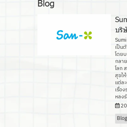
Blog
Sum
บริ
Sumik
เป็นต
โดยบร
กลายเป
โลก 
สุขให
แต่ละ
เรื่อ
หลงร
20
Blo