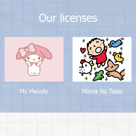
Our licenses
My Melody
Minna No Tabo