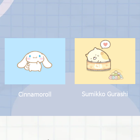
Sumikko Gurashi
Cinnamoroll