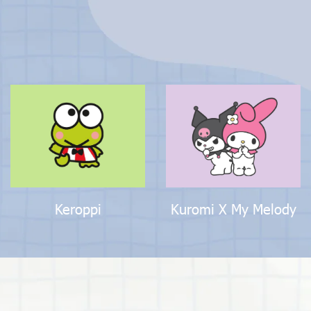
Keroppi
Kuromi X My Melody