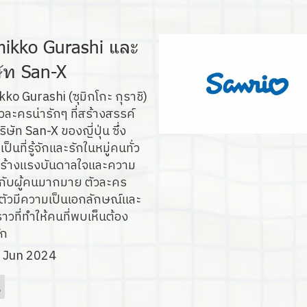
ikko Gurashi และ
ษัท San-X
ko Gurashi (ซุมิกโกะ กุราชิ)
ัวละครน่ารักๆ ที่สร้างสรรค์
ิษัท San-X ของญี่ปุ่น ซึ่ง
็นที่รู้จักและรักในหมู่คนทั่ว
สร้างแรงบันดาลใจและความ
้กับผู้คนมากมาย ตัวละคร
ตัวมีความเป็นเอกลักษณ์และ
งราวที่ทำให้คนที่พบเห็นต้อง
ัก
 Jun 2024
g