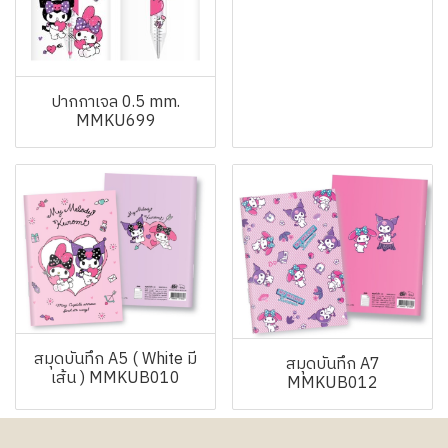
ปากกาเจล 0.5 mm.
MMKU699
สมุดบันทึก A5 ( White มี
สมุดบันทึก A7
เส้น ) MMKUB010
MMKUB012