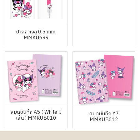
ปากกาเจล 0.5 mm.
MMKU699
สมุดบันทึก A5 ( White มี
สมุดบันทึก A7
เส้น ) MMKUB010
MMKUB012