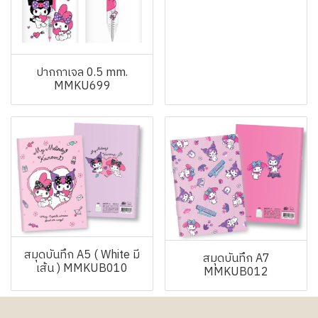
ปากกาเจล 0.5 mm.
MMKU699
สมุดบันทึก A5 ( White มี
สมุดบันทึก A7
เส้น ) MMKUB010
MMKUB012