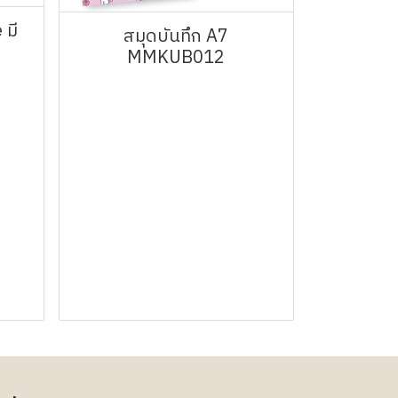
 มี
สมุดบันทึก A7
MMKUB012