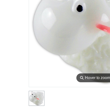
⚲
Hover to zoo