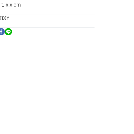
x 1 x x cm
์ DIY