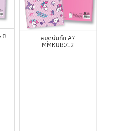
 มี
สมุดบันทึก A7
MMKUB012