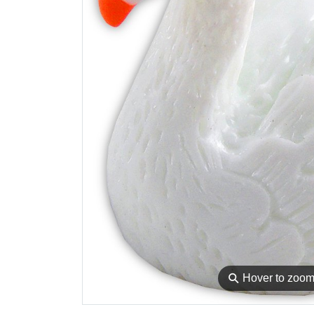
⚲
Hover to zoo