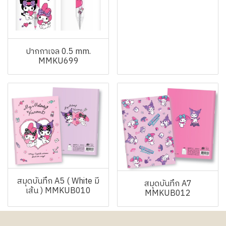
ปากกาเจล 0.5 mm.
MMKU699
สมุดบันทึก A5 ( White มี
สมุดบันทึก A7
เส้น ) MMKUB010
MMKUB012