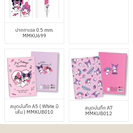
ปากกาเจล 0.5 mm.
MMKU699
สมุดบันทึก A5 ( White มี
สมุดบันทึก A7
เส้น ) MMKUB010
MMKUB012